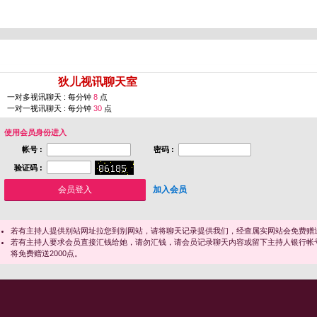
您即将进入 [
狄儿视讯聊天室
]
一对多视讯聊天 : 每分钟
8
点
一对一视讯聊天 : 每分钟
30
点
使用会员身份进入
帐号 :
密码 :
验证码 :
加入会员
若有主持人提供别站网址拉您到别网站，请将聊天记录提供我们，经查属实网站会免费赠送
若有主持人要求会员直接汇钱给她，请勿汇钱，请会员记录聊天内容或留下主持人银行帐
将免费赠送2000点。