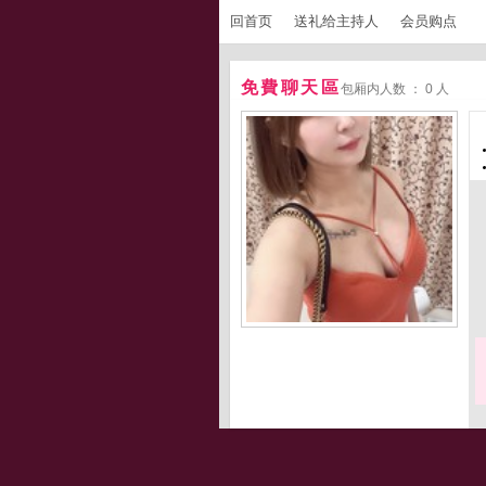
回首页
送礼给主持人
会员购点
免費聊天區
包厢内人数 ： 0 人