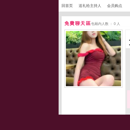
回首页
送礼给主持人
会员购点
免費聊天區
包厢内人数 ： 0 人