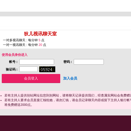
您即将进入 [
狄儿视讯聊天室
]
一对多视讯聊天 : 每分钟
5
点
一对一视讯聊天 : 每分钟
20
点
使用会员身份进入
帐号 :
密码 :
验证码 :
加入会员
若有主持人提供别站网址拉您到别网站，请将聊天记录提供我们，经查属实网站会免费赠送
若有主持人要求会员直接汇钱给她，请勿汇钱，请会员记录聊天内容或留下主持人银行帐
将免费赠送2000点。