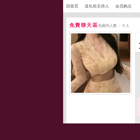
回首页
送礼给主持人
会员购点
免費聊天區
包厢内人数 ： 0 人