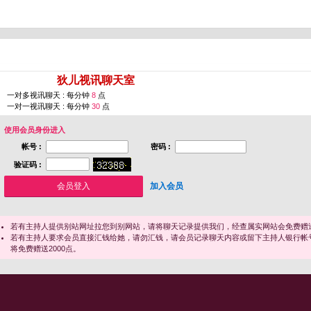
您即将进入 [
狄儿视讯聊天室
]
一对多视讯聊天 : 每分钟
8
点
一对一视讯聊天 : 每分钟
30
点
使用会员身份进入
帐号 :
密码 :
验证码 :
加入会员
若有主持人提供别站网址拉您到别网站，请将聊天记录提供我们，经查属实网站会免费赠送
若有主持人要求会员直接汇钱给她，请勿汇钱，请会员记录聊天内容或留下主持人银行帐
将免费赠送2000点。