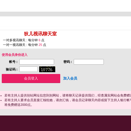
您即将进入 [
狄儿视讯聊天室
]
一对多视讯聊天 : 每分钟
6
点
一对一视讯聊天 : 每分钟
25
点
使用会员身份进入
帐号 :
密码 :
验证码 :
加入会员
若有主持人提供别站网址拉您到别网站，请将聊天记录提供我们，经查属实网站会免费赠送
若有主持人要求会员直接汇钱给她，请勿汇钱，请会员记录聊天内容或留下主持人银行帐
将免费赠送2000点。