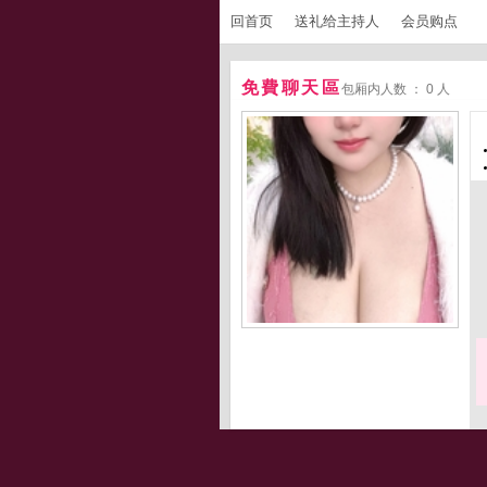
回首页
送礼给主持人
会员购点
免費聊天區
包厢内人数 ： 0 人