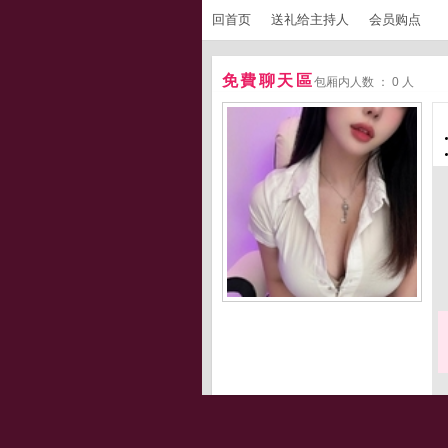
回首页
送礼给主持人
会员购点
免費聊天區
包厢内人数 ： 0 人