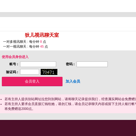
您即将进入 [
狄儿视讯聊天室
]
一对多视讯聊天 : 每分钟
8
点
一对一视讯聊天 : 每分钟
45
点
使用会员身份进入
帐号 :
密码 :
验证码 :
加入会员
若有主持人提供别站网址拉您到别网站，请将聊天记录提供我们，经查属实网站会免费赠送
若有主持人要求会员直接汇钱给她，请勿汇钱，请会员记录聊天内容或留下主持人银行帐
将免费赠送2000点。