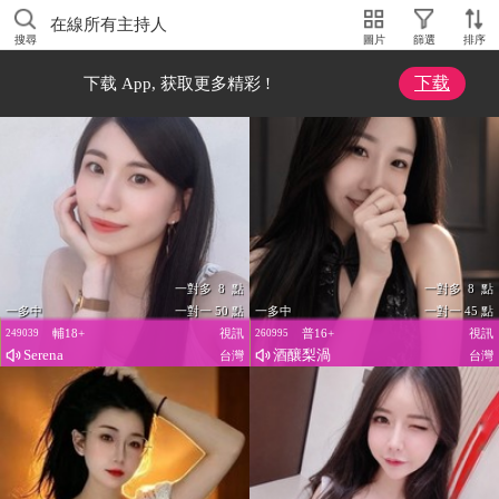
在線所有主持人
搜尋
圖片
篩選
排序
下载
下载 App, 获取更多精彩 !
一對多 8 點
一對多 8 點
一多中
一對一 50 點
一多中
一對一 45 點
輔18+
視訊
普16+
視訊
249039
260995
Serena
酒釀梨渦
台灣
台灣