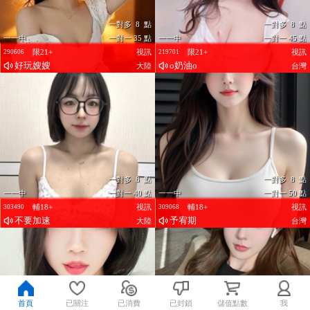
一對多 8 點
一對多 8 點
一一中
一對一 35 點
一一中
一對一 45 點
限21+
視訊
限21+
視訊
290606
219701
好玩嫂嫂
o奶油o
大陸
台灣
一對多 8 點
一對多 8 點
一一中
一對一 40 點
一一中
一對一 50 點
輔18+
視訊
輔18+
視訊
303490
309068
不要加速
予宥期
大陸
台灣
首頁
已關注
已消費
已封鎖
儲值點數
我