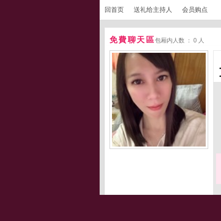
回首页
送礼给主持人
会员购点
免費聊天區
包厢内人数 ： 0 人