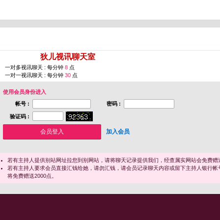
您即将进入 [
狄儿视讯聊天室
]
一对多视讯聊天 : 每分钟
8
点
一对一视讯聊天 : 每分钟
30
点
使用会员身份进入
帐号 :
密码 :
验证码 :
加入会员
若有主持人提供别站网址拉您到别网站，请将聊天记录提供我们，经查属实网站会免费赠送
若有主持人要求会员直接汇钱给她，请勿汇钱，请会员记录聊天内容或留下主持人银行帐
将免费赠送2000点。