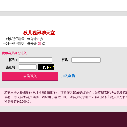
您即将进入 [
狄儿视讯聊天室
]
一对多视讯聊天 : 每分钟
8
点
一对一视讯聊天 : 每分钟
30
点
使用会员身份进入
帐号 :
密码 :
验证码 :
加入会员
若有主持人提供别站网址拉您到别网站，请将聊天记录提供我们，经查属实网站会免费赠送
若有主持人要求会员直接汇钱给她，请勿汇钱，请会员记录聊天内容或留下主持人银行帐
将免费赠送2000点。