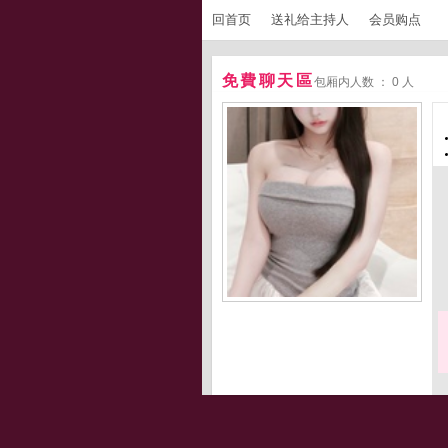
回首页
送礼给主持人
会员购点
免費聊天區
包厢内人数 ： 0 人