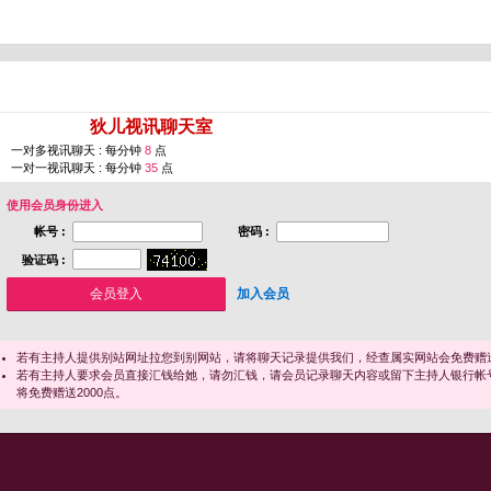
您即将进入 [
狄儿视讯聊天室
]
一对多视讯聊天 : 每分钟
8
点
一对一视讯聊天 : 每分钟
35
点
使用会员身份进入
帐号 :
密码 :
验证码 :
加入会员
若有主持人提供别站网址拉您到别网站，请将聊天记录提供我们，经查属实网站会免费赠送
若有主持人要求会员直接汇钱给她，请勿汇钱，请会员记录聊天内容或留下主持人银行帐
将免费赠送2000点。