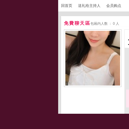
回首页
送礼给主持人
会员购点
免費聊天區
包厢内人数 ： 0 人