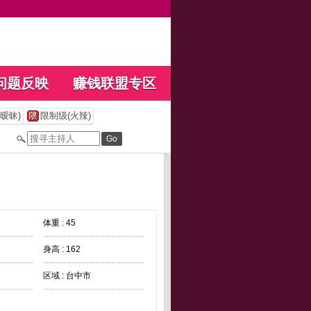
问题反映
赚钱联盟专区
暧昧)
限制级(火辣)
体重 : 45
身高 : 162
区域 : 台中市