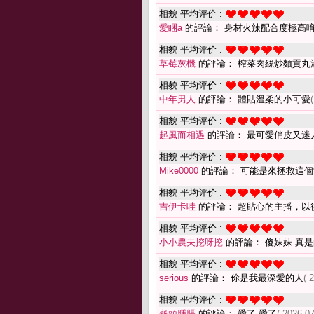
相貌 平均评价 :
愛睏a
的評論： 身材火辣配合度極高
相貌 平均评价 :
草莓灰機
的評論： 榨菜肉絲炒麵貢丸湯
相貌 平均评价 :
中年男人
的評論： 體貼溫柔的小可愛
相貌 平均评价 :
起風而相遇
的評論： 最可愛俏皮又迷
相貌 平均评价 :
Mike0000
的評論： 可能是來拯救這個
相貌 平均评价 :
吉伊卡哇
的評論： 超貼心的主播，以後
相貌 平均评价 :
小小農夫挖呀挖
的評論： 傻妹妹 真是
相貌 平均评价 :
serious
的評論： 伱是我最深愛的人
( 
相貌 平均评价 :
龜頭腫脹
的評論： 愛了 愛了
( 2026-07