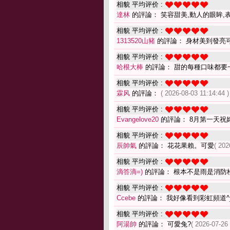
相貌 平均评价 :
達林
的評論： 笑容甜美,動人的眼眸,
相貌 平均评价 :
1313520山豬
的評論： 身材美到發亮
相貌 平均评价 :
哈根大棒
的評論： 甜的每種口味都要
相貌 平均评价 :
霖风
的評論：
( 2026-08-03 11:14:44 )
相貌 平均评价 :
Evangelove20
的評論： 8月第一天祝
相貌 平均评价 :
辰帥氣
的評論： 花花果賴。可愛
( 202
相貌 平均评价 :
滴答滴=)
的評論： 根本不是雨是消防栓
相貌 平均评价 :
Ccebe
的評論： 我好像看到彩虹頻道^
相貌 平均评价 :
阿湯帥
的評論： 可愛兔?
( 2026-07-26 