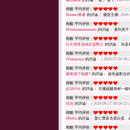
相貌 平均评价 :
Ruiwen睿睿
的評論： 優質主播
( 2026-
相貌 平均评价 :
Wowoowowowowo
的評論： 看到受不
相貌 平均评价 :
白天黑夜為彼此是艷火
的評論： 你是
相貌 平均评价 :
Ohalayaya
的評論：
( 2026-07-04 05:
相貌 平均评价 :
藥膏潮了能擦?
的評論： 超色超配合
相貌 平均评价 :
必須中出
的評論： 主播超騷身材一級
相貌 平均评价 :
哇賀
的評論：
( 2026-06-27 00:04:22 )
相貌 平均评价 :
ilReKa
的評論： 薏仁漿富含蛋白質、
相貌 平均评价 :