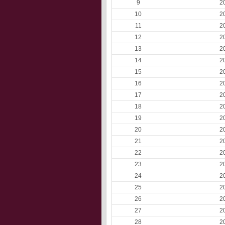
9
2
10
2
11
2
12
2
13
2
14
2
15
2
16
2
17
2
18
2
19
2
20
2
21
2
22
2
23
2
24
2
25
2
26
2
27
2
28
2