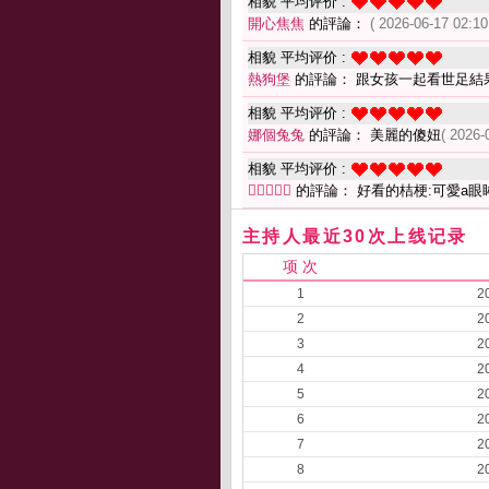
相貌 平均评价 :
開心焦焦
的評論：
( 2026-06-17 02:10
相貌 平均评价 :
熱狗堡
的評論： 跟女孩一起看世足結
相貌 平均评价 :
娜個兔兔
的評論： 美麗的傻妞
( 2026-
相貌 平均评价 :

的評論： 好看的桔梗:可愛a眼眸性
主持人最近30次上线记录
项 次
1
2
2
2
3
2
4
2
5
2
6
2
7
2
8
2