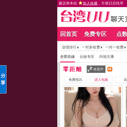
建议将本站
加入收藏
，方便日后找寻
回首页
免费专区
点
业绩排行
一对多收费
一对一收费
全部在線
台妹专区
內地主播
零距離
休息中
免費視訊
进入包厢
送